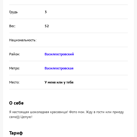
Грудь
3
Вес:
52
Национальность:
Район:
Василеостровский
Метро:
Василеостровская
Место:
У меня или у тебя
О себе
Я настоящая шоколадная красавица! Фото мои. Жду в гости или приеду
сама))) Целую!
Тариф