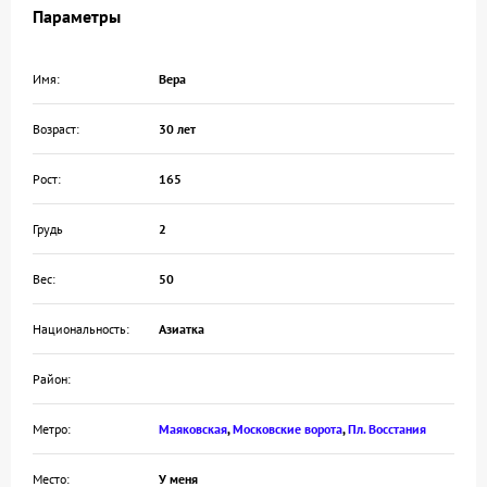
Параметры
Имя:
Вера
Возраст:
30 лет
Рост:
165
Грудь
2
Вес:
50
Национальность:
Азиатка
Район:
Метро:
Маяковская
,
Московские ворота
,
Пл. Восстания
Место:
У меня