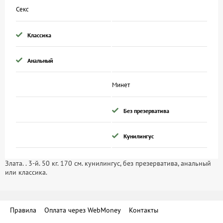
Секс
Классика
Анальный
Минет
Без презерватива
Кунилингус
Злата. . 3-й. 50 кг. 170 см. кунилингус, без презерватива, анальный
или классика.
Правила
Оплата через WebMoney
Контакты