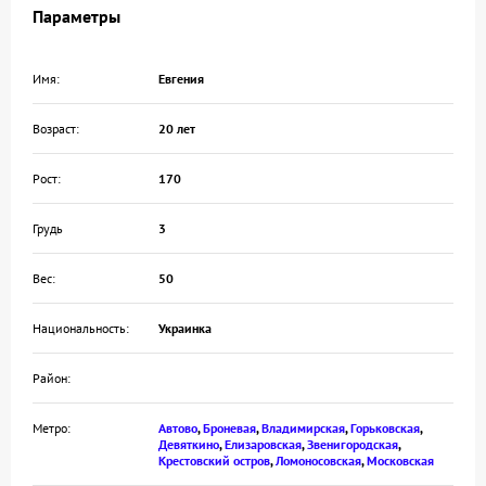
Параметры
Имя:
Евгения
Возраст:
20 лет
Рост:
170
Грудь
3
Вес:
50
Национальность:
Украинка
Район:
Метро:
Автово
,
Броневая
,
Владимирская
,
Горьковская
,
Девяткино
,
Елизаровская
,
Звенигородская
,
Крестовский остров
,
Ломоносовская
,
Московская